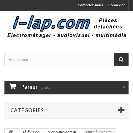
Contactez-nous
Connexion
Panier
(vide)
CATÉGORIES
Télévision
Video-projecteur
Filtre à air Sony