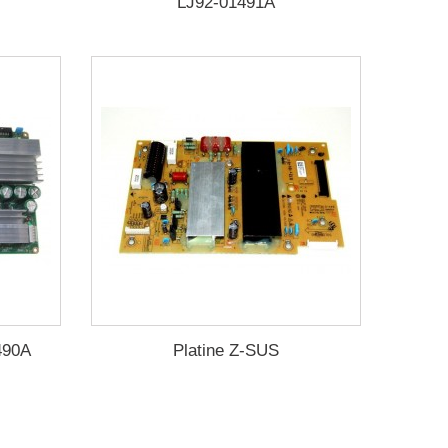
LJ92-01491A
490A
Platine Z-SUS