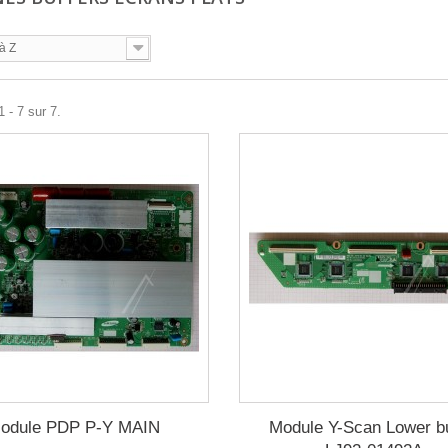
à Z
 - 7 sur 7.
odule PDP P-Y MAIN
Module Y-Scan Lower bu