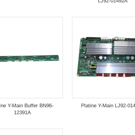
LJ92-01492A
tine Y-Main Buffer BN96-
Platine Y-Main LJ92-01
12391A