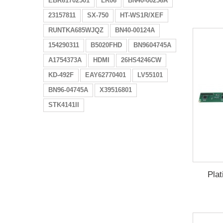
EBR61702501
LR06
BN40-00256A
23157811
SX-750
HT-WS1R/XEF
RUNTKA685WJQZ
BN40-00124A
154290311
B5020FHD
BN9604745A
A1754373A
HDMI
26HS4246CW
KD-492F
EAY62770401
LV55101
BN96-04745A
X39516801
STK4141II
Pla