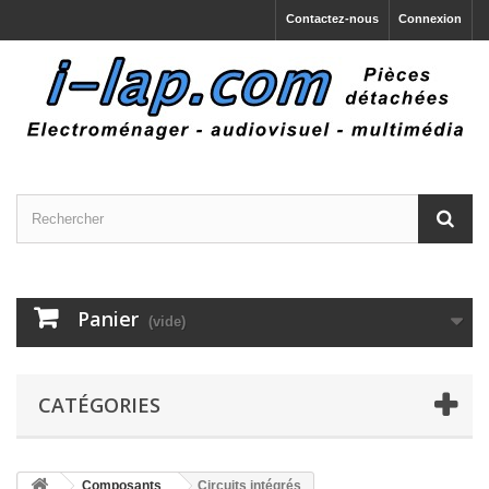
Contactez-nous
Connexion
Panier
(vide)
CATÉGORIES
Composants
Circuits intégrés