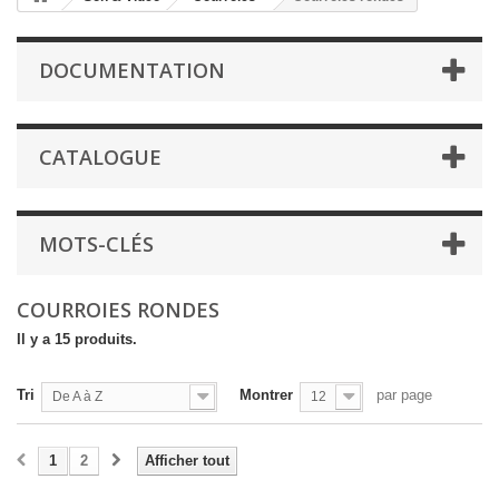
DOCUMENTATION
CATALOGUE
MOTS-CLÉS
COURROIES RONDES
Il y a 15 produits.
Tri
Montrer
par page
De A à Z
12
1
2
Afficher tout