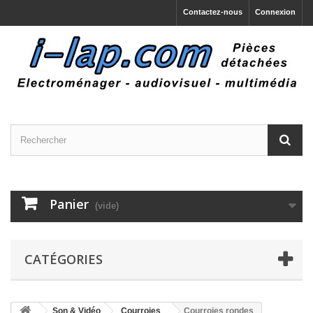
Contactez-nous
Connexion
Panier
(vide)
CATÉGORIES
Son & Vidéo
Courroies
Courroies rondes