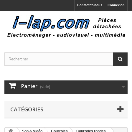
Contactez-nous
Connexion
Panier
(vide)
CATÉGORIES
Son & Vidéo
Courroies
Courroies rondes