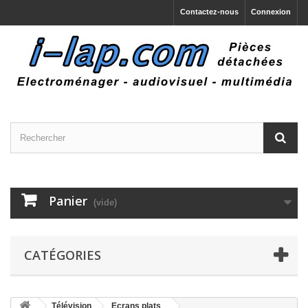
Contactez-nous
Connexion
Panier
(vide)
CATÉGORIES
Télévision
Ecrans plats