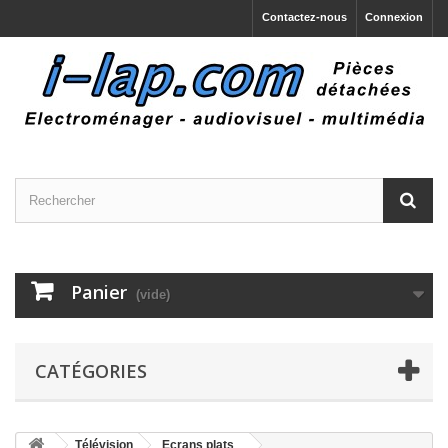
Contactez-nous
Connexion
Panier
(vide)
CATÉGORIES
Télévision
Ecrans plats