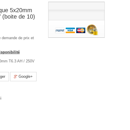
ique 5x20mm
 (boite de 10)
e demande de prix et
sponibilité
20mm T6.3 AH / 250V
ger
Google+
i