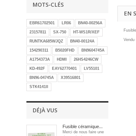
MOTS-CLÉS
EN 
EBR61702501
LR06
BN40-00256A
Fusibl
23157811
SX-750
HT-WS1R/XEF
Vendu 
RUNTKA685WJQZ
BN40-00124A
154290311
B5020FHD
BN9604745A
A1754373A
HDMI
26HS4246CW
KD-492F
EAY62770401
LV55101
BN96-04745A
X39516801
STK4141II
DÉJÀ VUS
Fusible céramique...
Merci de nous faire une