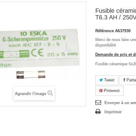
Fusible céram
T6.3 AH / 250V
Référence
A637930
Merci de nous faire un
disponibilité
Demande de prix et di
Fusible céramique 5x
Tweet
Parta
Pinterest
Agrandir l'image
Envoyer à un am
Imprimer