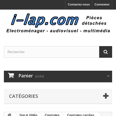
Contactez-nous
Connexion
Panier
(vide)
CATÉGORIES
Son & Vidéo
Courroies
Courroies carrées