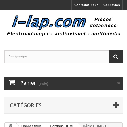
Contactez-nous
Connexion
Panier
(vide)
CATÉGORIES
Connectique
Cordons HDMI
Câble HDMI - 10