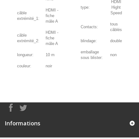
HDMI
type:
Hight
HDMI -
câble
Speed
fiche
extrémité_1:
mâle A
tous
Contacts:
câblés
HDMI -
câble
fiche
extrémité_2:
blindage:
double
mâle A
emballage
longueur:
10 m
non
sous blister:
couleur:
noir
Informations