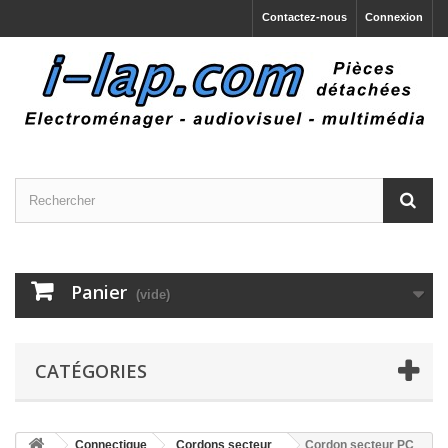
Contactez-nous
Connexion
Panier
(vide)
CATÉGORIES
Connectique
Cordons secteur
Cordon secteur PC