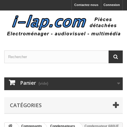
Contactez-nous
Connexion
Panier
(vide)
CATÉGORIES
Composants
Condensateurs
Condensateur 680UF