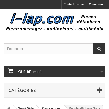
Contactez-nous
Connexion
Panier
(vide)
CATÉGORIES
Son & Vidéo
Camescopes
Module affichage Sony